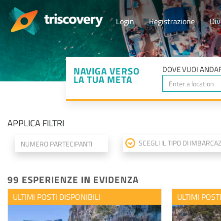
Login
Registrazione
Div
NAVIGA VERSO
DOVE VUOI ANDAR
LA TUA META
APPLICA FILTRI
SCEGLI IL TIPO DI IMBARCA
99 ESPERIENZE IN EVIDENZA
ULTIMI POSTI DISPONIBILI
ULTIMI POST