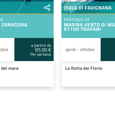
A
ISOLA DI FAVIGNANA
DA
PARTENZA DA
O ZANAGORA
MARINA VENTO DI M
91100 TRAPANI
a partire da
95.00 €
tobre
aprile - ottobre
Per persona
 del mare
La Rotta dei Florio