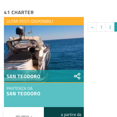
41 CHARTER
ULTIMI POSTI DISPONIBILI
«
1
2
SAN TEODORO
PARTENZA DA
SAN TEODORO
a partire da
giugno -