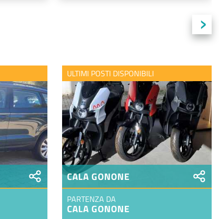
›
ULTIMI POSTI DISPONIBILI
CALA GONONE
PARTENZA DA
CALA GONONE