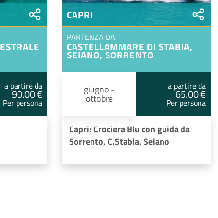
CAPRI
PARTENZA DA
AESTRALE
CASTELLAMMARE DI STABIA,
SEIANO, SORRENTO
a partire da
a partire da
giugno -
90.00 €
65.00 €
ottobre
Per persona
Per persona
Capri: Crociera Blu con guida da
Sorrento, C.Stabia, Seiano