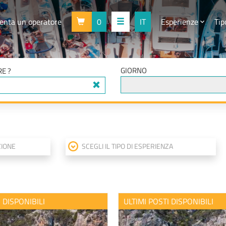
enta un operatore
0
IT
Esperienze
Tip
GIORNO
E ?
ZIONE
SCEGLI IL TIPO DI ESPERIENZA
I DISPONIBILI
ULTIMI POSTI DISPONIBILI