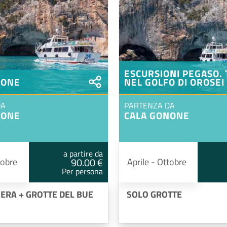
ESCURSIONI PEGASO.
NONE
NEL GOLFO DI OROSEI
DA
PARTENZA DA
NONE
CALA GONONE
a partire da
90.00 €
tobre
Aprile - Ottobre
Per persona
ERA + GROTTE DEL BUE
SOLO GROTTE