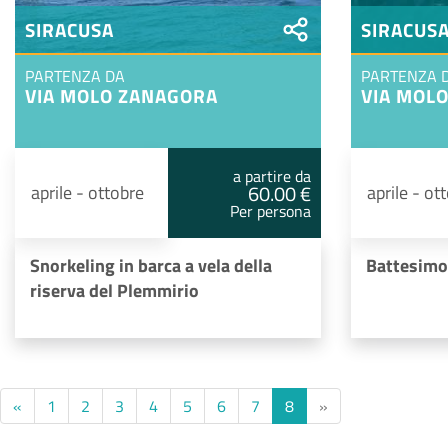
SIRACUSA
SIRACUS
PARTENZA DA
PARTENZA 
VIA MOLO ZANAGORA
VIA MOL
a partire da
60.00 €
aprile - ottobre
aprile - ot
Per persona
Snorkeling in barca a vela della
Battesimo
riserva del Plemmirio
«
1
2
3
4
5
6
7
8
»