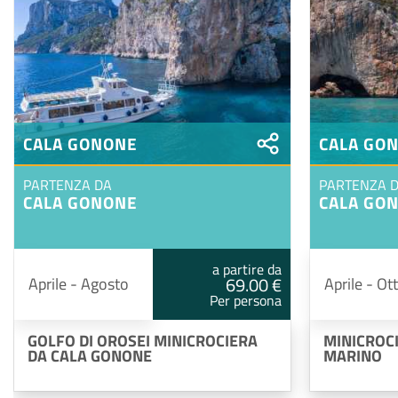
CALA GONONE
CALA GO
PARTENZA DA
PARTENZA 
CALA GONONE
CALA GO
a partire da
69.00 €
Aprile - Agosto
Aprile - Ot
Per persona
GOLFO DI OROSEI MINICROCIERA
MINICROCI
DA CALA GONONE
MARINO