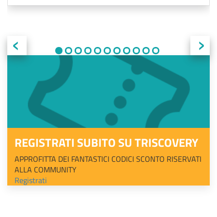
‹
›
REGISTRATI SUBITO SU TRISCOVERY
APPROFITTA DEI FANTASTICI CODICI SCONTO RISERVATI
ALLA COMMUNITY
Registrati